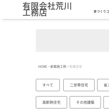
有限会社荒川
工務店
家づくり
HOME
>
新築施工例
>
和風住宅
すべて
二世帯住宅
省
高断熱住宅
その他建築